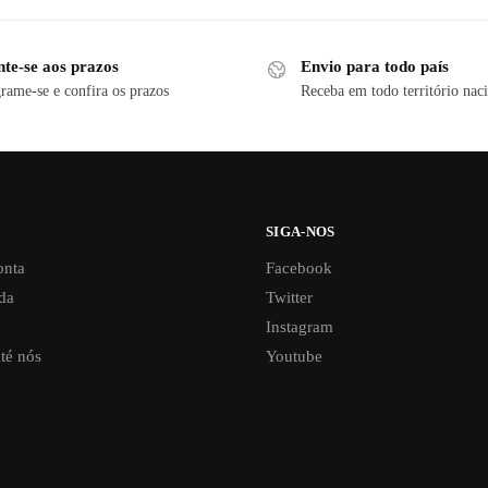
nte-se aos prazos
Envio para todo país
rame-se e confira os prazos
Receba em todo território nac
SIGA-NOS
onta
Facebook
da
Twitter
Instagram
té nós
Youtube