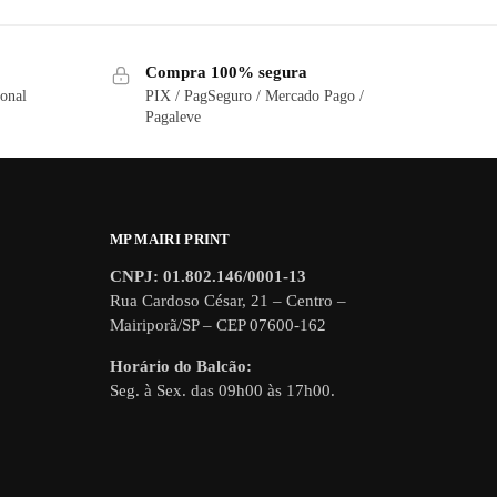
Compra 100% segura
ional
PIX / PagSeguro / Mercado Pago /
Pagaleve
MP MAIRI PRINT
CNPJ: 01.802.146/0001-13
Rua Cardoso César, 21 – Centro –
Mairiporã/SP – CEP 07600-162
Horário do Balcão:
Seg. à Sex. das 09h00 às 17h00.