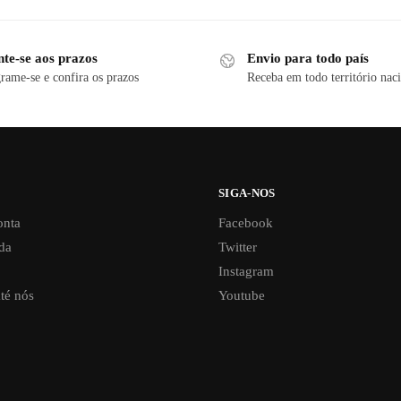
nte-se aos prazos
Envio para todo país
rame-se e confira os prazos
Receba em todo território nac
SIGA-NOS
onta
Facebook
da
Twitter
Instagram
té nós
Youtube