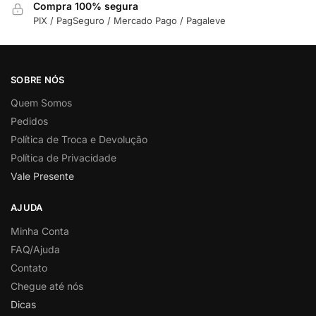
Compra 100% segura
PIX / PagSeguro / Mercado Pago / Pagaleve
SOBRE NÓS
Quem Somos
Pedidos
Política de Troca e Devolução
Política de Privacidade
Vale Presente
AJUDA
Minha Conta
FAQ/Ajuda
Contato
Chegue até nós
Dicas