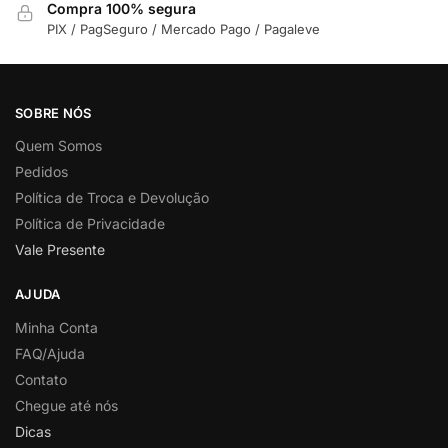
Compra 100% segura
PIX / PagSeguro / Mercado Pago / Pagaleve
SOBRE NÓS
Quem Somos
Pedidos
Política de Troca e Devolução
Política de Privacidade
Vale Presente
AJUDA
Minha Conta
FAQ/Ajuda
Contato
Chegue até nós
Dicas