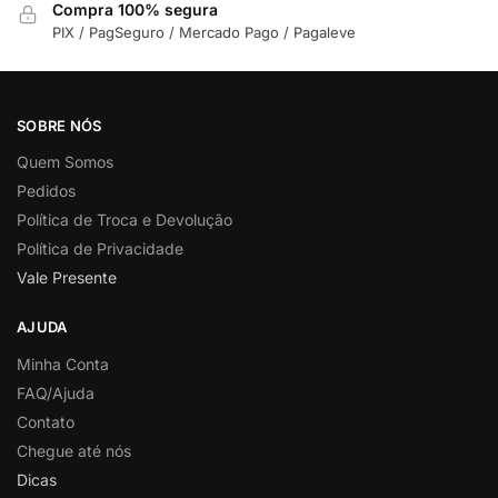
Compra 100% segura
PIX / PagSeguro / Mercado Pago / Pagaleve
SOBRE NÓS
Quem Somos
Pedidos
Política de Troca e Devolução
Política de Privacidade
Vale Presente
AJUDA
Minha Conta
FAQ/Ajuda
Contato
Chegue até nós
Dicas