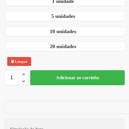
1 unidade
5 unidades
10 unidades
20 unidades
Limpar
Adicionar ao carrinho
A
l
t
e
r
n
a
Simulação de frete