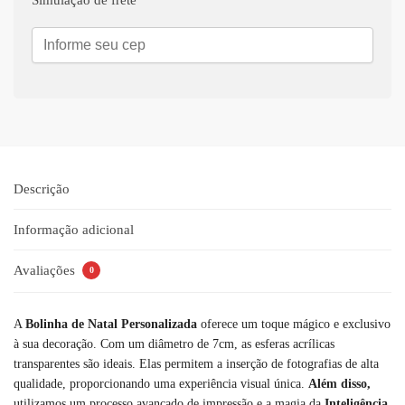
t
i
v
e
:
Descrição
Informação adicional
Avaliações
0
A
Bolinha de Natal Personalizada
oferece um toque mágico e exclusivo
à sua decoração. Com um diâmetro de 7cm, as esferas acrílicas
transparentes são ideais. Elas permitem a inserção de fotografias de alta
qualidade, proporcionando uma experiência visual única.
Além disso,
utilizamos um processo avançado de impressão e a magia da
Inteligência