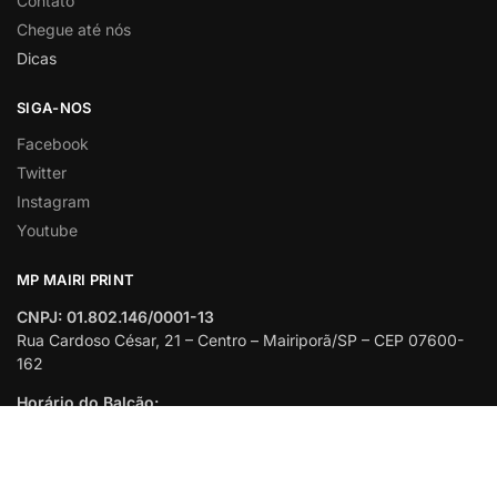
Contato
Chegue até nós
Dicas
SIGA-NOS
Facebook
Twitter
Instagram
Youtube
MP MAIRI PRINT
CNPJ: 01.802.146/0001-13
Rua Cardoso César, 21 – Centro – Mairiporã/SP – CEP 07600-
162
Horário do Balcão:
Seg. à Sex. das 09h00 às 17h00.
© 2026 MAIRI PRINT.
Todos os direitos reservados.
Feito com 🧡 por Mário Rick