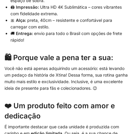
espaço de sobra.
🖨️
Impressão:
Ultra HD 4K Sublimática – cores vibrantes
com fidelidade extrema.
🎀
Alça:
preta, 40cm – resistente e confortável para
carregar com estilo.
🚚
Entrega:
envio para todo o Brasil com opções de frete
rápido!
🛍️ Porque vale a pena ter a sua:
Você não está apenas adquirindo um acessório: está levando
um pedaço da história de Xtina! Dessa forma, sua rotina ganha
muito mais estilo e exclusividade. Inclusive, é uma excelente
ideia de presente para fãs e colecionadores. 😉
❤️ Um produto feito com amor e
dedicação
É importante destacar que cada unidade é produzida com
carinho e em
edição limitada
. Ou seja, é a sua chance de