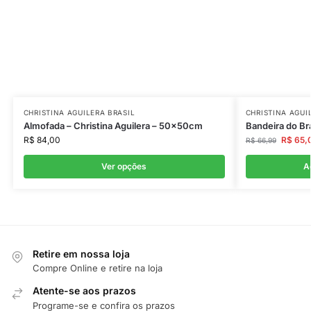
CHRISTINA AGUILERA BRASIL
CHRISTINA AGUI
Almofada – Christina Aguilera – 50x50cm
Bandeira do Bra
R$
84,00
R$
65,
R$
66,99
Ver opções
A
Retire em nossa loja
Compre Online e retire na loja
Atente-se aos prazos
Programe-se e confira os prazos