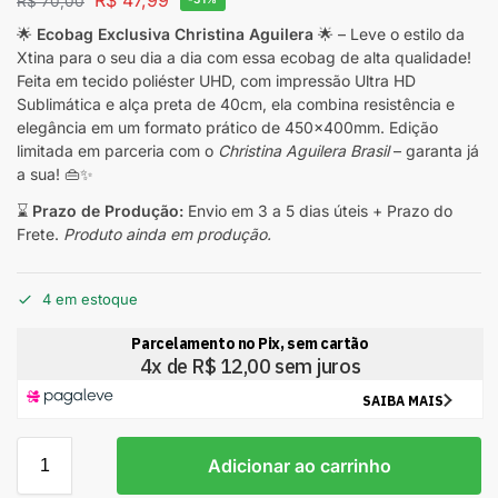
R$
70,00
🌟
Ecobag Exclusiva Christina Aguilera
🌟 – Leve o estilo da
Xtina para o seu dia a dia com essa ecobag de alta qualidade!
Feita em tecido poliéster UHD, com impressão Ultra HD
Sublimática e alça preta de 40cm, ela combina resistência e
elegância em um formato prático de 450x400mm. Edição
limitada em parceria com o
Christina Aguilera Brasil
– garanta já
a sua! 👜✨
⌛
Prazo de Produção:
Envio em 3 a 5 dias úteis + Prazo do
Frete.
Produto ainda em produção.
4 em estoque
A
Adicionar ao carrinho
l
t