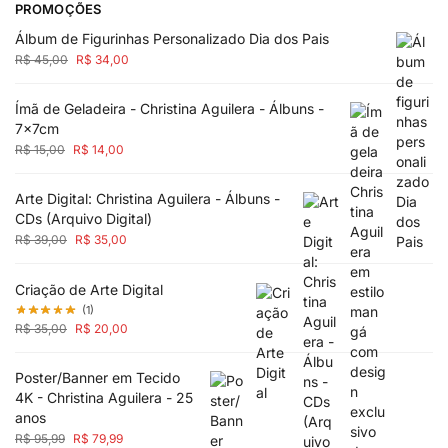
PROMOÇÕES
Álbum de Figurinhas Personalizado Dia dos Pais
R$
45,00
R$
34,00
Ímã de Geladeira - Christina Aguilera - Álbuns -
7x7cm
R$
15,00
R$
14,00
Arte Digital: Christina Aguilera - Álbuns -
CDs (Arquivo Digital)
R$
39,00
R$
35,00
Criação de Arte Digital
(1)
R$
35,00
R$
20,00
Poster/Banner em Tecido
4K - Christina Aguilera - 25
anos
R$
95,99
R$
79,99