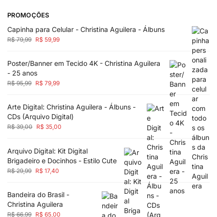
PROMOÇÕES
Capinha para Celular - Christina Aguilera - Álbuns
R$
79,99
R$
59,99
Poster/Banner em Tecido 4K - Christina Aguilera
- 25 anos
R$
95,99
R$
79,99
Arte Digital: Christina Aguilera - Álbuns -
CDs (Arquivo Digital)
R$
39,00
R$
35,00
Arquivo Digital: Kit Digital
Brigadeiro e Docinhos - Estilo Cute
R$
29,99
R$
17,40
Bandeira do Brasil -
Christina Aguilera
R$
66,99
R$
65,00