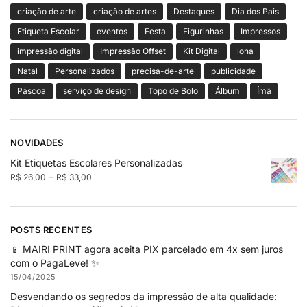
criação de arte
criação de artes
Destaques
Dia dos Pais
Etiqueta Escolar
eventos
Festa
Figurinhas
Impressos
impressão digital
Impressão Offset
Kit Digital
lona
Natal
Personalizados
precisa-de-arte
publicidade
Páscoa
serviço de design
Topo de Bolo
Álbum
Ímã
NOVIDADES
Kit Etiquetas Escolares Personalizadas
–
R$
26,00
R$
33,00
POSTS RECENTES
📱 MAIRI PRINT agora aceita PIX parcelado em 4x sem juros
com o PagaLeve! ✨
15/04/2025
Desvendando os segredos da impressão de alta qualidade: