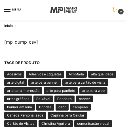
MENU
0
Início
/
[mp_dump_csv]
TAGS DE PRODUTO
Adesivos
Adesivos e Etiquetas
Almofada
alta qualidade
arte digital
arte para banner
arte para cartão de visita
arte para impressão
arte para panfleto
arte para web
artes gráficas
Baixável
Bandeira
banner
banner em lona
Brindes
cabr
campeao
Caneca Personalizada
Capinha para Celular
Cartão de VIsitas
Christina Aguilera
comunicação visual