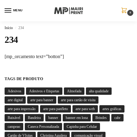
MENU
0
Início
234
/
234
[mp_orcamento text=”botton”]
TAGS DE PRODUTO
Adesivos
Adesivos e Etiquetas
Almofada
alta qualidade
arte digital
arte para banner
arte para cartão de visita
arte para impressão
arte para panfleto
arte para web
artes gráficas
Baixável
Bandeira
banner
banner em lona
Brindes
cabr
campeao
Caneca Personalizada
Capinha para Celular
Cartão de VIsitas
Christina Aguilera
comunicação visual