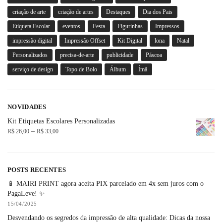
criação de arte
criação de artes
Destaques
Dia dos Pais
Etiqueta Escolar
eventos
Festa
Figurinhas
Impressos
impressão digital
Impressão Offset
Kit Digital
lona
Natal
Personalizados
precisa-de-arte
publicidade
Páscoa
serviço de design
Topo de Bolo
Álbum
Ímã
NOVIDADES
Kit Etiquetas Escolares Personalizadas
–
R$
26,00
R$
33,00
POSTS RECENTES
📱 MAIRI PRINT agora aceita PIX parcelado em 4x sem juros com o
PagaLeve! ✨
15/04/2025
Desvendando os segredos da impressão de alta qualidade: Dicas da nossa