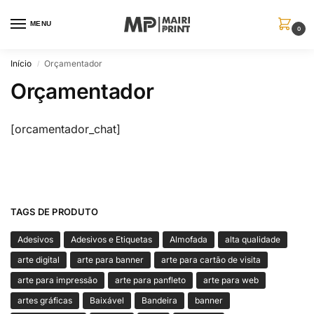
MENU
0
Início
Orçamentador
/
Orçamentador
[orcamentador_chat]
TAGS DE PRODUTO
Adesivos
Adesivos e Etiquetas
Almofada
alta qualidade
arte digital
arte para banner
arte para cartão de visita
arte para impressão
arte para panfleto
arte para web
artes gráficas
Baixável
Bandeira
banner