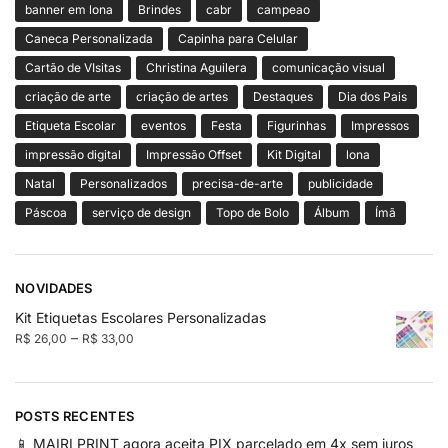
banner em lona
Brindes
cabr
campeao
Caneca Personalizada
Capinha para Celular
Cartão de VIsitas
Christina Aguilera
comunicação visual
criação de arte
criação de artes
Destaques
Dia dos Pais
Etiqueta Escolar
eventos
Festa
Figurinhas
Impressos
impressão digital
Impressão Offset
Kit Digital
lona
Natal
Personalizados
precisa-de-arte
publicidade
Páscoa
serviço de design
Topo de Bolo
Álbum
Ímã
NOVIDADES
Kit Etiquetas Escolares Personalizadas
–
R$
26,00
R$
33,00
POSTS RECENTES
📱 MAIRI PRINT agora aceita PIX parcelado em 4x sem juros