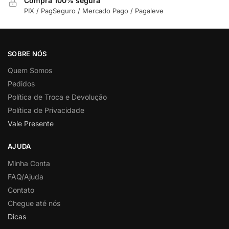
Compra 100% segura
PIX / PagSeguro / Mercado Pago / Pagaleve
SOBRE NÓS
Quem Somos
Pedidos
Política de Troca e Devolução
Política de Privacidade
Vale Presente
AJUDA
Minha Conta
FAQ/Ajuda
Contato
Chegue até nós
Dicas